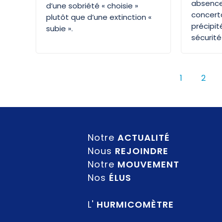
absence
d’une sobriété « choisie »
concerta
plutôt que d’une extinction «
précipit
subie ».
sécurité
1
2
Notre
ACTUALITÉ
Nous
REJOINDRE
Notre
MOUVEMENT
Nos
ÉLUS
L'
HURMICOMÈTRE