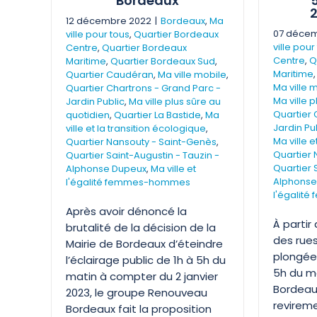
Bordeaux
5
2
12 décembre 2022
|
Bordeaux
,
Ma
07 décem
ville pour tous
,
Quartier Bordeaux
ville pour
Centre
,
Quartier Bordeaux
Centre
,
Q
Maritime
,
Quartier Bordeaux Sud
,
Maritime
Quartier Caudéran
,
Ma ville mobile
,
Ma ville 
Quartier Chartrons - Grand Parc -
Ma ville 
Jardin Public
,
Ma ville plus sûre au
Quartier 
quotidien
,
Quartier La Bastide
,
Ma
Jardin Pu
ville et la transition écologique
,
Ma ville e
Quartier Nansouty - Saint-Genès
,
Quartier 
Quartier Saint-Augustin - Tauzin -
Quartier 
Alphonse Dupeux
,
Ma ville et
Alphonse
l'égalité femmes-hommes
l'égalit
Après avoir dénoncé la
À partir 
brutalité de la décision de la
des rue
Mairie de Bordeaux d’éteindre
plongées
l’éclairage public de 1h à 5h du
5h du m
matin à compter du 2 janvier
Bordeau
2023, le groupe Renouveau
revireme
Bordeaux fait la proposition