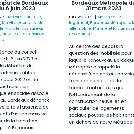
ipal de Bordeaux
Bordeaux Métropole d
u 6 juin 2023
31 mars 2023
023
|
Ma ville culturelle
,
04 avril 2023
|
Ma ville et le
x
,
Ma ville pour tous
,
Ma
logement
,
Bordeaux Métropole
,
le
,
Ma ville plus sûre au
ville mobile
,
Ma ville et la transitio
,
Ma ville et la transition
écologique
ue
Au centre des débats la
éance du conseil
question des mobilités pour
l du 6 juin 2023 a
laquelle Renouveau Bordeau
de débattre du
Métropole a rappelé la
administratif de
nécessité de porter une visi
x pour 2022 et du
transpartisane et de long
de transition
terme, d’autant plus que
ue et sociale associé.
l’effondrement de la
au Bordeaux dénonce
construction neuve, et en
elle fois l’absence de
particulier de logements
s et d’action massive
sociaux, pousse les habitant
r de la transition
en dehors de notre Métropol
que à Bordeaux.