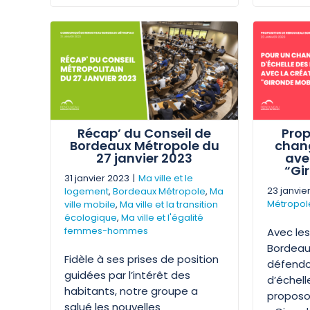
Récap’ du Conseil de
Prop
Bordeaux Métropole du
chan
27 janvier 2023
ave
“Gi
31 janvier 2023
|
Ma ville et le
23 janvie
logement
,
Bordeaux Métropole
,
Ma
Métropol
ville mobile
,
Ma ville et la transition
écologique
,
Ma ville et l'égalité
femmes-hommes
Avec le
Bordeau
Fidèle à ses prises de position
défend
guidées par l’intérêt des
d’échell
habitants, notre groupe a
proposo
salué les nouvelles