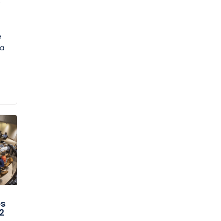
e
e
ia
es
2