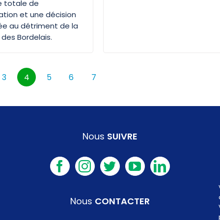
 totale de
tion et une décision
ée au détriment de la
 des Bordelais.
3
4
5
6
7
Nous
SUIVRE
Nous
CONTACTER