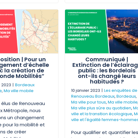
osition | Pour un
Communiqué |
gement d’échelle
Extinction de l’éclaira
c la création de
public : les Bordelais
ronde Mobilités”
ont-ils changé leurs
habitudes ?
r 2023
|
Bordeaux
10 janvier 2023
|
Les enquêtes de
e
,
Ma ville mobile
Renouveau Bordeaux
,
Bordeaux
,
Ma ville pour tous
,
Ma ville mobile
s élus de Renouveau
Ma ville plus sûre au quotidien
,
M
x Métropole, nous
ville et la transition écologique
,
M
ons un changement
ville et l'égalité femmes-homme
e pour la mobilité et
ns de créer
Pour qualifier et quantifier le