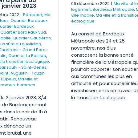
h à partir du
06 décembre 2022
|
Ma ville et le
 janvier 2023
logement
,
Bordeaux Métropole
,
bre 2022
|
Bordeaux
,
Ma
ville mobile
,
Ma ville et la transitio
 tous
,
Quartier Bordeaux
écologique
uartier Bordeaux
,
Quartier Bordeaux Sud
,
Au conseil de Bordeaux
mobile
,
Quartier Caudéran
,
Métropole des 24 et 25
plus sûre au quotidien
,
novembre, nos élus
Chartrons - Grand Parc -
constatent la bonne santé
blic
,
Quartier La Bastide
,
t la transition écologique
,
financière de la Métropole qu
Nansouty - Saint-Genès
,
pourrait apporter son soutie
Saint-Augustin - Tauzin -
aux communes les plus en
 Dupeux
,
Ma ville et
difficulté et pour soutenir leu
é femmes-hommes
investissements en faveur d
du 2 janvier 2023, 3/4
la transition écologique.
s de Bordeaux seront
 dans le noir de 1h à
atin. Renouveau
x dénonce un
nt brutal, une