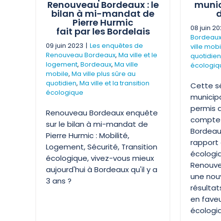
Renouveau Bordeaux : le
munic
bilan à mi-mandat de
d
Pierre Hurmic
08 juin 2
fait par les Bordelais
Bordeau
09 juin 2023
|
Les enquêtes de
ville mobi
Renouveau Bordeaux
,
Ma ville et le
quotidien
logement
,
Bordeaux
,
Ma ville
écologiq
mobile
,
Ma ville plus sûre au
quotidien
,
Ma ville et la transition
Cette s
écologique
municipa
permis 
Renouveau Bordeaux enquête
compte 
sur le bilan à mi-mandat de
Bordeau
Pierre Hurmic : Mobilité,
rapport 
Logement, Sécurité, Transition
écologiq
écologique, vivez-vous mieux
Renouve
aujourd'hui à Bordeaux qu'il y a
une nouv
3 ans ?
résultat
en faveu
écologi