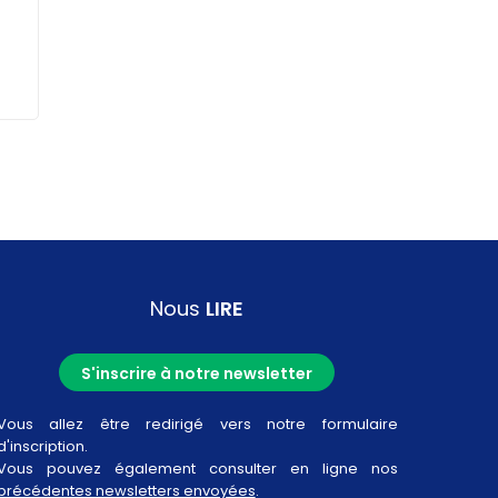
Nous
LIRE
S'inscrire à notre newsletter
Vous allez être redirigé vers notre formulaire
d'inscription.
Vous pouvez également consulter en ligne nos
précédentes newsletters envoyées
.