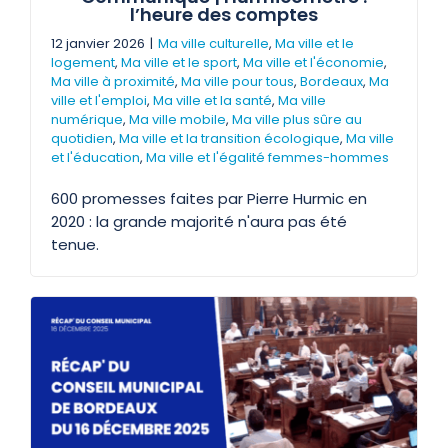
l’heure des comptes
12 janvier 2026
|
Ma ville culturelle
,
Ma ville et le
logement
,
Ma ville et le sport
,
Ma ville et l'économie
,
Ma ville à proximité
,
Ma ville pour tous
,
Bordeaux
,
Ma
ville et l'emploi
,
Ma ville et la santé
,
Ma ville
numérique
,
Ma ville mobile
,
Ma ville plus sûre au
quotidien
,
Ma ville et la transition écologique
,
Ma ville
et l'éducation
,
Ma ville et l'égalité femmes-hommes
600 promesses faites par Pierre Hurmic en
2020 : la grande majorité n'aura pas été
tenue.