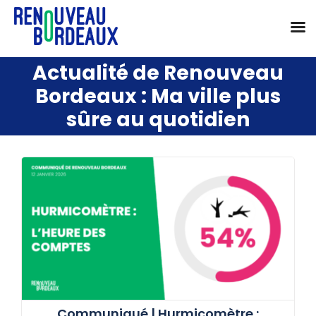
Passer
au
Ma ville plus
contenu
sûre au quotidien
Communiqué | Hurmicomètre :