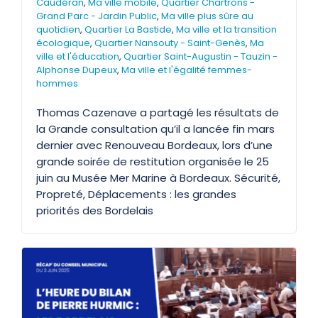
Caudéran
,
Ma ville mobile
,
Quartier Chartrons -
Grand Parc - Jardin Public
,
Ma ville plus sûre au
quotidien
,
Quartier La Bastide
,
Ma ville et la transition
écologique
,
Quartier Nansouty - Saint-Genès
,
Ma
ville et l'éducation
,
Quartier Saint-Augustin - Tauzin -
Alphonse Dupeux
,
Ma ville et l'égalité femmes-
hommes
Thomas Cazenave a partagé les résultats de
la Grande consultation qu’il a lancée fin mars
dernier avec Renouveau Bordeaux, lors d’une
grande soirée de restitution organisée le 25
juin au Musée Mer Marine à Bordeaux. Sécurité,
Propreté, Déplacements : les grandes
priorités des Bordelais