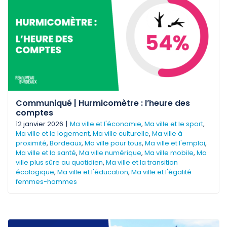
Communiqué | Hurmicomètre : l’heure des
comptes
12 janvier 2026
|
Ma ville et l'économie
,
Ma ville et le sport
,
Ma ville et le logement
,
Ma ville culturelle
,
Ma ville à
proximité
,
Bordeaux
,
Ma ville pour tous
,
Ma ville et l'emploi
,
Ma ville et la santé
,
Ma ville numérique
,
Ma ville mobile
,
Ma
ville plus sûre au quotidien
,
Ma ville et la transition
écologique
,
Ma ville et l'éducation
,
Ma ville et l'égalité
femmes-hommes