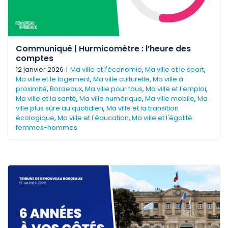
Communiqué | Hurmicomètre : l’heure des
comptes
12 janvier 2026
|
Ma ville et l'économie
,
Ma ville et le sport
,
Ma ville et le logement
,
Ma ville culturelle
,
Ma ville à
proximité
,
Bordeaux
,
Ma ville pour tous
,
Ma ville et l'emploi
,
Ma ville et la santé
,
Ma ville numérique
,
Ma ville mobile
,
Ma
ville plus sûre au quotidien
,
Ma ville et la transition
écologique
,
Ma ville et l'éducation
,
Ma ville et l'égalité
femmes-hommes