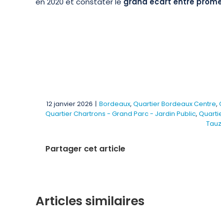
en 2020 et constater le
grand écart entre prome
12 janvier 2026
|
Bordeaux
,
Quartier Bordeaux Centre
,
Quartier Chartrons - Grand Parc - Jardin Public
,
Quartie
Tauz
Partager cet article
Articles similaires