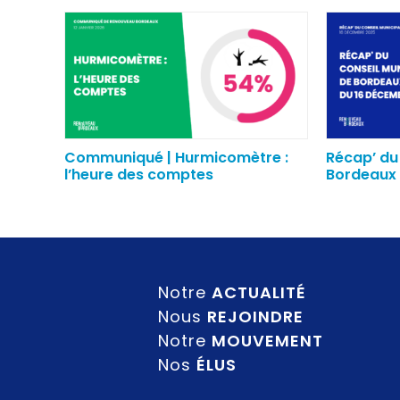
Communiqué | Hurmicomètre :
Récap’ du
l’heure des comptes
Bordeaux 
Notre
ACTUALITÉ
Nous
REJOINDRE
Notre
MOUVEMENT
Nos
ÉLUS