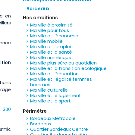
Bordeaux
e en
Nos ambitions
llers
Ma ville à proximité
Ma ville pour tous
Ma ville et l’économie
Ma ville mobile
iance
Ma ville et l’emploi
Ma ville et la santé
Ma ville numérique
ition
Ma ville plus sûre au quotidien
Ma ville et la transition écologique
Ma ville et l’éducation
Ma ville et l’égalité femmes-
tions
hommes
irage
Ma ville culturelle
Ma ville et le logement
Ma ville et le sport
e 300
Périmètre
Bordeaux Métropole
Bordeaux
urmic
Quartier Bordeaux Centre
Quartier Bordeaux Maritime