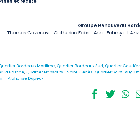
sses et réalité
.
Groupe Renouveau Bord
Thomas Cazenave, Catherine Fabre, Anne Fahmy et Aziz S
Quartier Bordeaux Maritime
,
Quartier Bordeaux Sud
,
Quartier Caudér
r La Bastide
,
Quartier Nansouty - Saint-Genès
,
Quartier Saint-Augusti
in - Alphonse Dupeux
Facebook
Twitte
Wh