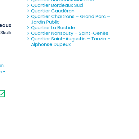
Quartier Bordeaux Sud
Quartier Caudéran
Quartier Chartrons – Grand Parc –
Jardin Public
eaux
Quartier La Bastide
kalli
Quartier Nansouty – Saint-Genès
Quartier Saint-Augustin – Tauzin –
Alphonse Dupeux
an
,
n -
r
atsApp
Email