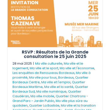
RSVP : Résultats de la Grande
consultation le 25 juin 2025
28 mai 2025
|
Ma ville culturelle
,
Ma ville et le
logement
,
Ma ville et le sport
,
Ma ville et l'économie
,
Les enquêtes de Renouveau Bordeaux
,
Ma ville à
proximité
,
Ma ville pour tous
,
Bordeaux
,
Quartier
Bordeaux Centre
,
Ma ville et l'emploi
,
Quartier
Bordeaux Maritime
,
Ma ville et la santé
,
Quartier
Bordeaux Sud
,
Ma ville numérique
,
Quartier
Caudéran
,
Ma ville mobile
,
Quartier Chartrons -
Grand Parc - Jardin Public
,
Ma ville plus sûre au
quotidien
,
Quartier La Bastide
,
Ma ville et la transition