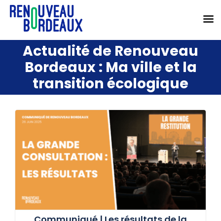
Passer
au
Ma ville et la
contenu
transition écologique
Communiqué | Les résultats de la