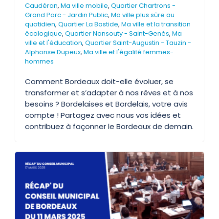
Caudéran
,
Ma ville mobile
,
Quartier Chartrons -
Grand Parc - Jardin Public
,
Ma ville plus sûre au
quotidien
,
Quartier La Bastide
,
Ma ville et la transition
écologique
,
Quartier Nansouty - Saint-Genès
,
Ma
ville et l'éducation
,
Quartier Saint-Augustin - Tauzin -
Alphonse Dupeux
,
Ma ville et l'égalité femmes-
hommes
Comment Bordeaux doit-elle évoluer, se
transformer et s’adapter à nos rêves et à nos
besoins ? Bordelaises et Bordelais, votre avis
compte ! Partagez avec nous vos idées et
contribuez à façonner le Bordeaux de demain.