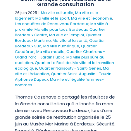
Grande consultation
26 juin 2025
|
Ma ville culturelle
,
Ma ville et le
logement
,
Ma ville et le sport
,
Ma ville et l'économie
,
Les enquêtes de Renouveau Bordeaux
,
Ma ville à
proximité
,
Ma ville pour tous
,
Bordeaux
,
Quartier
Bordeaux Centre
,
Ma ville et l'emploi
,
Quartier
Bordeaux Maritime
,
Ma ville et la santé
,
Quartier
Bordeaux Sud
,
Ma ville numérique
,
Quartier
Caudéran
,
Ma ville mobile
,
Quartier Chartrons -
Grand Parc - Jardin Public
,
Ma ville plus sûre au
quotidien
,
Quartier La Bastide
,
Ma ville et la transition
écologique
,
Quartier Nansouty - Saint-Genès
,
Ma
ville et l'éducation
,
Quartier Saint-Augustin - Tauzin -
Alphonse Dupeux
,
Ma ville et l'égalité femmes-
hommes
Thomas Cazenave a partagé les résultats de
la Grande consultation qu’il a lancée fin mars
dernier avec Renouveau Bordeaux, lors d’une
grande soirée de restitution organisée le 25
juin au Musée Mer Marine à Bordeaux. Sécurité,
Propreté, Déplacements : les grandes