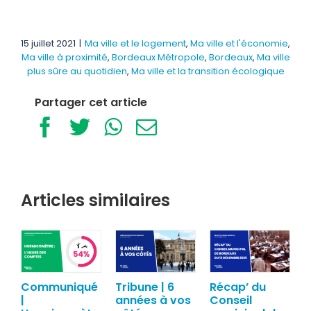
15 juillet 2021
|
Ma ville et le logement
,
Ma ville et l'économie
,
Ma ville à proximité
,
Bordeaux Métropole
,
Bordeaux
,
Ma ville
plus sûre au quotidien
,
Ma ville et la transition écologique
Partager cet article
Facebook
Twitter
WhatsApp
Email
Articles similaires
Communiqué
Tribune | 6
Récap’ du
|
années à vos
Conseil