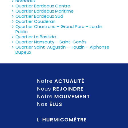
Bordeaux
Quartier Bordeaux Centre
Quartier Bordeaux Maritime
Quartier Bordeaux Sud
Quartier Caudéran
Quartier Chartrons – Grand Parc – Jardin
Public
Quartier La Bastide
Quartier Nansouty – Saint-Genès
Quartier Saint-Augustin – Tauzin – Alphonse
Dupeux
Notre
ACTUALITÉ
Nous
REJOINDRE
Notre
MOUVEMENT
Nos
ÉLUS
L'
HURMICOMÈTRE