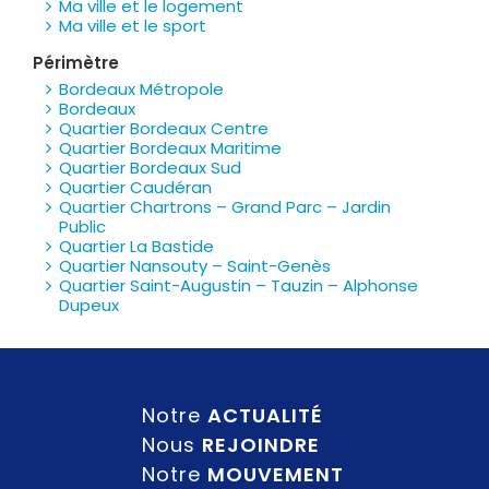
Ma ville et le logement
Ma ville et le sport
Périmètre
Bordeaux Métropole
Bordeaux
Quartier Bordeaux Centre
Quartier Bordeaux Maritime
Quartier Bordeaux Sud
Quartier Caudéran
Quartier Chartrons – Grand Parc – Jardin
Public
Quartier La Bastide
Quartier Nansouty – Saint-Genès
Quartier Saint-Augustin – Tauzin – Alphonse
Dupeux
Notre
ACTUALITÉ
Nous
REJOINDRE
Notre
MOUVEMENT